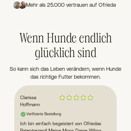
Mehr als 25.000 vertrauen auf Ofrieda
Wenn Hunde endlich
glücklich sind
So kann sich das Leben verändern, wenn Hunde
das richtige Futter bekommen.
Clarissa
Ke
Hoffmann
Sc
Verifizierte Bestellung
Ich bin einfach begeistert von Ofriedas
La
Patentrezept! Meine Mops Dame Wilma
we