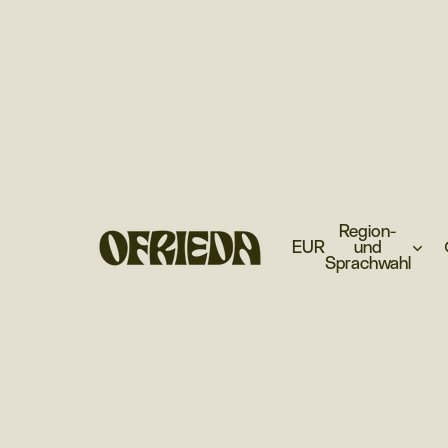
Region-
EUR
und
Sprachwahl