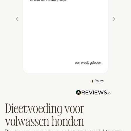
e
maag
a. Ze
meer 
end
altij
jes
ept
et
 is.
el
n
geleden
een week geleden
Pauze
Dieetvoeding voor
volwassen honden