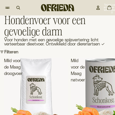
Totaal aa
artikelen 
winkelwa
0
Hondenvoer voor een
gevoelige darm
Voor honden met een gevoelige spijsvertering: licht
verteerbaar dieetvoer. Ontwikkeld door dierenartsen ✓
Filteren
Mild voor
Mild
de Maag
voor de
droogvoer
Maag
natvoer