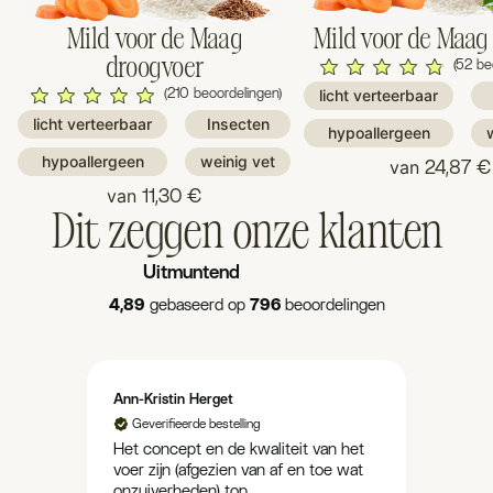
Mild voor de Maag
Mild voor de Maag
droogvoer
(52 be
(210 beoordelingen)
licht verteerbaar
licht verteerbaar
Insecten
hypoallergeen
hypoallergeen
weinig vet
van
24,87 €
van
11,30 €
Dit zeggen onze klanten
Uitmuntend
4,89
gebaseerd op
796
beoordelingen
Ann-Kristin Herget
Kersti
Geverifieerde bestelling
Gev
anden
Het concept en de kwaliteit van het
Gismo
s met
voer zijn (afgezien van af en toe wat
natvo
,
onzuiverheden) top.
geen 