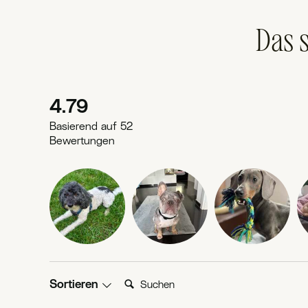
Das 
New content loaded
4.79
Basierend auf 52
Bewertungen
Suchen:
Sortieren