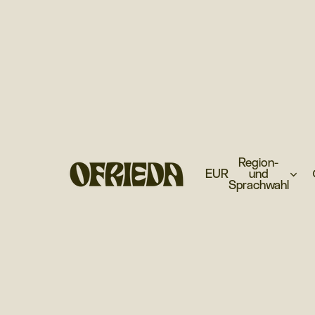
Region-
EUR
und
Sprachwahl