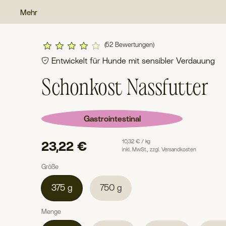
Mehr
(52 Bewertungen)
Entwickelt für Hunde mit sensibler Verdauung
Schonkost Nassfutter
Gastrointestinal
10,32 €
/ kg
23,22 €
inkl. MwSt.,
zzgl. Versandkosten
Größe
375 g
750 g
Menge