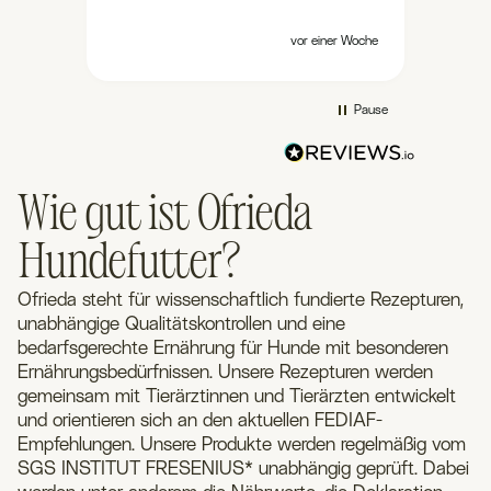
Durch
kost
mehr.
s
2 Tagen
vor einer Woche
Hund
den
Flock
-3
mehr 
 vor
Pause
auch 
Ofrie
oder 
so sc
Wie gut ist Ofrieda
Hundefutter?
Ofrieda steht für wissenschaftlich fundierte Rezepturen,
unabhängige Qualitätskontrollen und eine
bedarfsgerechte Ernährung für Hunde mit besonderen
Ernährungsbedürfnissen. Unsere Rezepturen werden
gemeinsam mit Tierärztinnen und Tierärzten entwickelt
und orientieren sich an den aktuellen FEDIAF-
Empfehlungen. Unsere Produkte werden regelmäßig vom
SGS INSTITUT FRESENIUS* unabhängig geprüft. Dabei