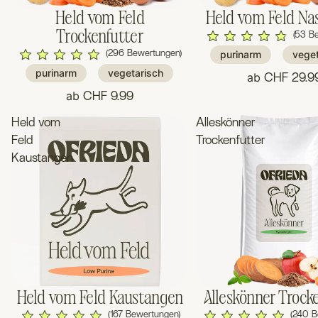
Held vom Feld
Held vom Feld Nas
Trockenfutter
(53 B
(296 Bewertungen)
purinarm
veget
purinarm
vegetarisch
ab
CHF 29.9
ab
CHF 9.99
Held vom
Alleskönner
Feld
Trockenfutter
Kaustangen
Held vom Feld Kaustangen
Alleskönner Trock
(167 Bewertungen)
(240 B