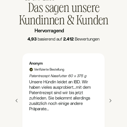
Das sagen unsere
Kundinnen & Kunden
Hervorragend
4,93
basierend auf
2.412
Bewertungen
Anonym
Simon
Schon
Verifizierte Bestellung
Flock
.
Patentrezept Nassfutter 60 x 375 g
schw
n
Unsere Hündin leidet an IBD. Wir
Bauc
s
haben vieles ausprobiert...mit dem
Zusät
Patentrezept sind wir bis jetzt
Darm
,hat
zufrieden. Sie bekommt allerdings
Futte
ell
zusätzlich noch einige andere
war d
.
Präparate...
Und..
wie
einer
Blute
d zu