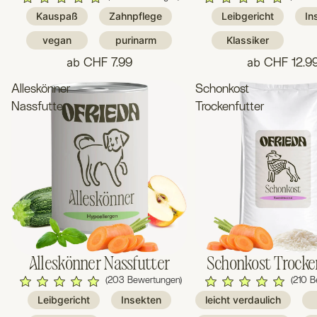
Kauspaß
Zahnpflege
Leibgericht
In
vegan
purinarm
Klassiker
ab
ab
CHF 7.99
CHF 12.9
Alleskönner
Schonkost
Nassfutter
Trockenfutter
Alleskönner Nassfutter
Schonkost Trocke
(203 Bewertungen)
(210 B
Leibgericht
Insekten
leicht verdaulich