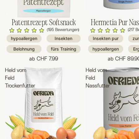
Patentrezept Softsnack
Hermetia Pur Nas
(195 Bewertungen)
(217 B
hypoallergen
Insekten
Insekten pur
zu
Belohnung
fürs Training
hypoallergen
Er
ab
ab
CHF 7.99
CHF 89.9
Held vom
Held vom
Feld
Feld
Trockenfutter
Nassfutter