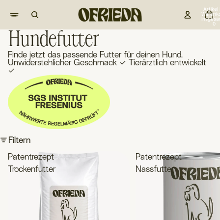
Artikel
Warenk
insgesa
0
Hundefutter
Finde jetzt das passende Futter für deinen Hund.
Unwiderstehlicher Geschmack ✓ Tierärztlich entwickelt
✓
Filtern
Patentrezept
Patentrezept
Trockenfutter
Nassfutter