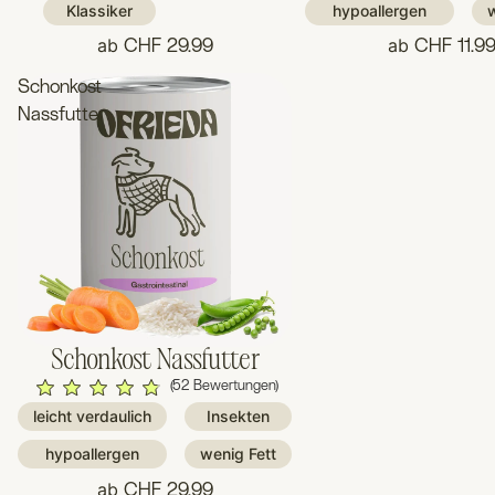
Klassiker
hypoallergen
w
ab
ab
CHF 29.99
CHF 11.9
Schonkost
Nassfutter
Schonkost Nassfutter
(52 Bewertungen)
leicht verdaulich
Insekten
hypoallergen
wenig Fett
ab
CHF 29.99