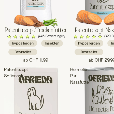
Patentrezept Trockenfutter
Patentrezept Nas
(446 Bewertungen)
(329 B
hypoallergen
Insekten
hypoallergen
I
Bestseller
Bestseller
ab
ab
CHF 11.99
CHF 29.9
Patentrezept
Hermetia
Softsnack
Pur
Nassfutter