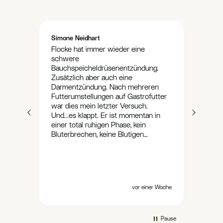
Simone Neidhart
Anon
Flocke hat immer wieder eine
Ver
schwere
n
Das e
Bauchspeicheldrüsenentzündung.
s
konnt
Zusätzlich aber auch eine
und g
Darmentzündung. Nach mehreren
,hat
Kombi
Futterumstellungen auf Gastrofutter
ell
Pankr
war dies mein letzter Versuch.
.
Bin f
Und...es klappt. Er ist momentan in
wie
ist l
einer total ruhigen Phase, kein
größ
Bluterbrechen, keine Blutigen
d zu
zieml
Durchfälle und keine Magenreizung
kost
aber 
mehr. Seit Wochen genießt er sein
s
diese
Hundeleben wie ein gesunder Hund.
den
Flocke ist gerade 2,5 Jahre. Umso
-3
mehr freut es mich. Aber, er bekommt
 vor
4 Tagen
vor einer Woche
auch nichts, garnichts weiter wie
Ofrieda. Kein Leckerli, keine Gurlke
oder sonstiges. Es klappt und da ist
Pause
so schön.