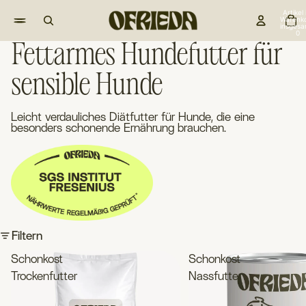
Artikel
Warenk
insgesa
0
Fettarmes Hundefutter für
sensible Hunde
Leicht verdauliches Diätfutter für Hunde, die eine
besonders schonende Ernährung brauchen.
Filtern
Schonkost
Schonkost
Trockenfutter
Nassfutter