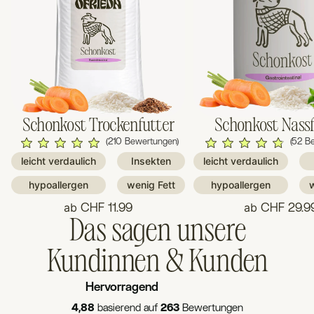
Schonkost Trockenfutter
Schonkost Nassf
(210 Bewertungen)
(52 B
leicht verdaulich
Insekten
leicht verdaulich
hypoallergen
wenig Fett
hypoallergen
w
ab
ab
CHF 11.99
CHF 29.9
Das sagen unsere
Kundinnen & Kunden
Hervorragend
4,88
basierend auf
263
Bewertungen