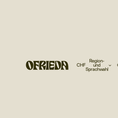
Region-
CHF
und
Sprachwahl