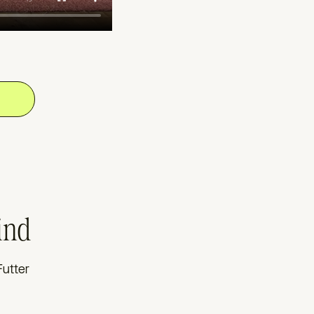
ind
Futter