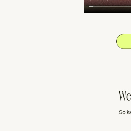
We
So ka