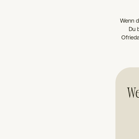
Wenn de
Du b
Ofrieda
We
“
Wir haben jetzt zwei glückliche