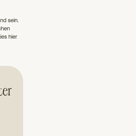
nd sein.
schen
ies hier
ter
“
ser Hund liebt es und verträgt
Der Kot ist auch schön fest und