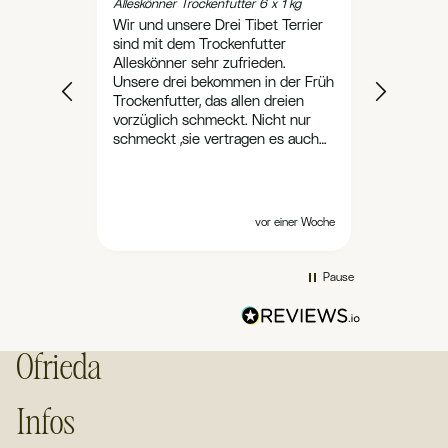
Alleskönner Trockenfutter 6 x 1 kg
Alleskönne
Wir und unsere Drei Tibet Terrier
Ich bon m
sind mit dem Trockenfutter
Nassfutte
Alleskönner sehr zufrieden.
zufrieden
Unsere drei bekommen in der Früh
Hund fris
Trockenfutter, das allen dreien
und der 
vorzüglich schmeckt. Nicht nur
sind supe
schmeckt ,sie vertragen es auch
sehr gut.
vor einer Woche
Pause
Ofrieda
Infos