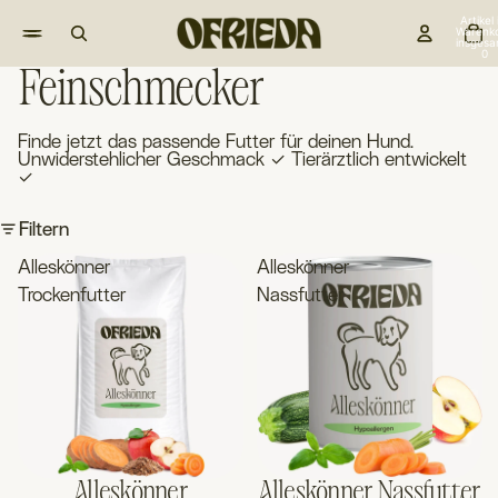
Artikel
Warenk
insgesa
0
Feinschmecker
Finde jetzt das passende Futter für deinen Hund.
Unwiderstehlicher Geschmack ✓ Tierärztlich entwickelt
✓
Filtern
Alleskönner
Alleskönner
Trockenfutter
Nassfutter
Alleskönner
Alleskönner Nassfutter