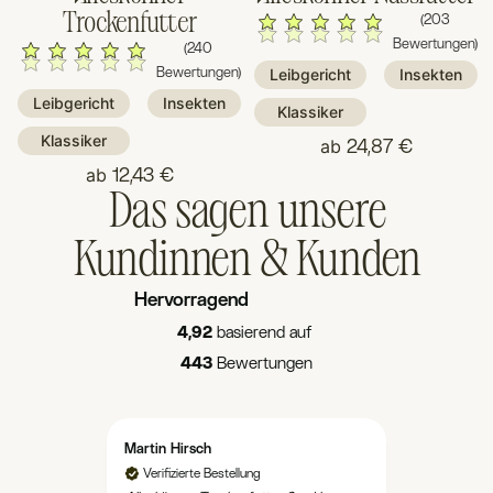
Trockenfutter
(203
Bewertungen)
(240
Bewertungen)
Leibgericht
Insekten
Leibgericht
Insekten
Klassiker
Klassiker
ab
24,87 €
ab
12,43 €
Das sagen unsere
Kundinnen & Kunden
Hervorragend
4,92
basierend auf
443
Bewertungen
Martin Hirsch
Michaela
Verifizierte Bestellung
Verifizie