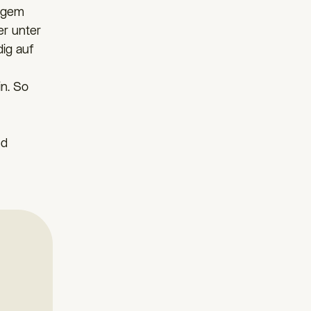
tigem
er unter
dig auf
in. So
nd